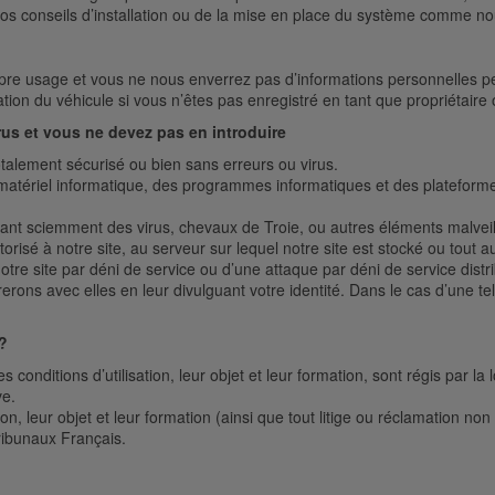
nos conseils d’installation ou de la mise en place du système comme 
pre usage et vous ne nous enverrez pas d’informations personnelles perm
ion du véhicule si vous n’êtes pas enregistré en tant que propriétaire 
s et vous ne devez pas en introduire
talement sécurisé ou bien sans erreurs ou virus.
matériel informatique, des programmes informatiques et des plateformes
sant sciemment des virus, chevaux de Troie, ou autres éléments malvei
risé à notre site, au serveur sur lequel notre site est stocké ou tout 
tre site par déni de service ou d’une attaque par déni de service distr
ns avec elles en leur divulguant votre identité. Dans le cas d’une telle 
 ?
conditions d’utilisation, leur objet et leur formation, sont régis par l
ve.
ion, leur objet et leur formation (ainsi que tout litige ou réclamation non
ribunaux Français.