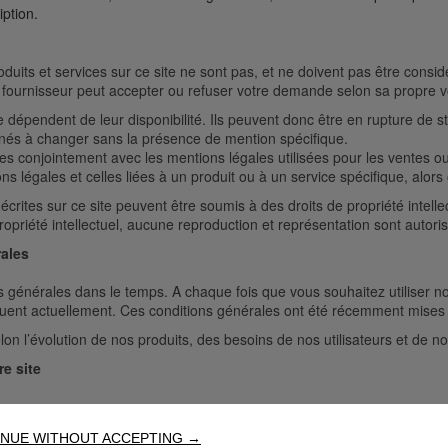
iption.
duits et services sur ce site ne sont pas, et ne doivent pas être consid
le fournisseur peut accepter ou refuser votre demande selon sa propre 
e dépendent de leur disponibilité. Ils peuvent donc être en rupture de 
menés à changer sans la présence de mention spécifique.
ues conjointement avec les mentions légales utilisées pour les ventes 
ons légales et celles liées à un produit ou à un service spécifique, alor
écrites sur ce site peuvent être soumis à des droits de propriété intel
ropriété intellectuel, aucune reproduction et représentation sont autori
ales
énérales dans le temps. A chaque fois que vous souhaitez utiliser notre
liquent actuellement. Ces conditions générales ont été récemment mises
on l’évolution de nos produits, des besoins de nos utilisateurs et de n
e site
tenus qu’il contient, soient toujours disponibles ou ininterrompus. No
 pour des raisons commerciales et/ou opérationnelles.
NUE WITHOUT ACCEPTING →