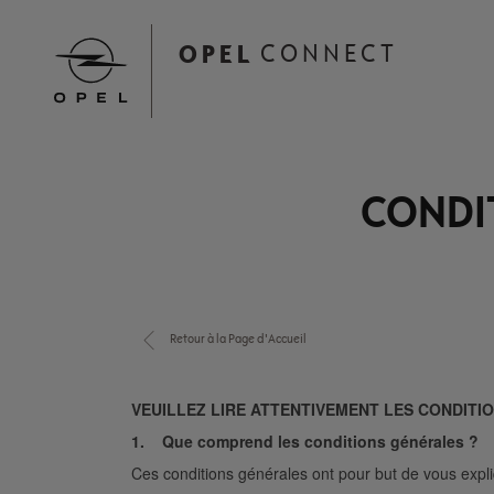
Skip
to
OPEL
CONNECT
main
content
Main
navigation
CONDI
Retour à la Page d'Accueil
VEUILLEZ LIRE ATTENTIVEMENT LES CONDITIO
1. Que comprend les conditions générales ?
Ces conditions générales ont pour but de vous expliqu