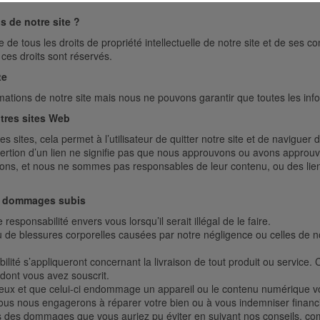
 de notre site ?
de tous les droits de propriété intellectuelle de notre site et de ses 
s ces droits sont réservés.
te
rmations de notre site mais nous ne pouvons garantir que toutes les inf
res sites Web
es sites, cela permet à l’utilisateur de quitter notre site et de naviguer
L’insertion d’un lien ne signifie pas que nous approuvons ou avons approuv
yons, et nous ne sommes pas responsables de leur contenu, ou des lien
es dommages subis
esponsabilité envers vous lorsqu’il serait illégal de le faire.
de blessures corporelles causées par notre négligence ou celles de no
ilité s’appliqueront concernant la livraison de tout produit ou service. 
 dont vous avez souscrit.
eux et que celui-ci endommage un appareil ou le contenu numérique vo
 nous nous engagerons à réparer votre bien ou à vous indemniser fina
es dommages que vous auriez pu éviter en suivant nos conseils, comme