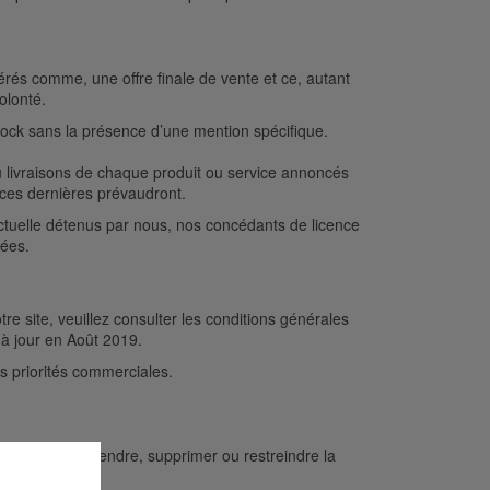
érés comme, une offre finale de vente et ce, autant
volonté.
stock sans la présence d’une mention spécifique.
ou livraisons de chaque produit ou service annoncés
s ces dernières prévaudront.
lectuelle détenus par nous, nos concédants de licence
sées.
 site, veuillez consulter les conditions générales
 à jour en Août 2019.
os priorités commerciales.
us pouvons suspendre, supprimer ou restreindre la