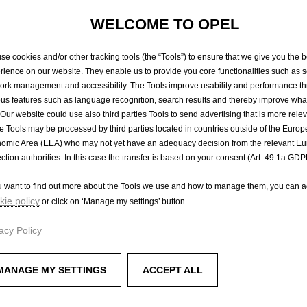
oncernant les raisons d’une suspension ou d’une suppression.
WELCOME TO OPEL
nible sans interruption, sans erreurs ou virus et nous ne serons pas re
n si le site est bloqué.
sans annonce préalable.
se cookies and/or other tracking tools (the “Tools”) to ensure that we give you the b
rience on our website. They enable us to provide you core functionalities such as se
ilisateurs en France
ork management and accessibility. The Tools improve usability and performance t
habitant en France. Nous ne pouvons garantir la disponibilité des conte
ous features such as language recognition, search results and thereby improve what
 Our website could use also third parties Tools to send advertising that is more relev
ibués en France métropolitaine et dans les DOM suivants: Guyane, Guad
 Tools may be processed by third parties located in countries outside of the Euro
omic Area (EEA) who may not yet have an adequacy decision from the relevant E
ection authorities. In this case the transfer is based on your consent (Art. 49.1a GDP
e site peuvent ne pas répondre aux exigences légales de pays étranger
fié que les lois locales (France) soient conformes et valables avec les l
ou want to find out more about the Tools we use and how to manage them, you can a
le site s’appliquent uniquement aux appels faits en provenance de la F
ie policy
or click on ‘Manage my settings’ button.
 compte en sécurité
acy Policy
utilisateur, un mot de passe ou un autre élément d’information faisant 
. Vous ne devez pas montrer ces informations à un tiers.
ifiant utilisateur ou mot de passe, qu’il soit choisi par vous ou attribu
MANAGE MY SETTINGS
ACCEPT ALL
ces conditions générales d’utilisation.
tre votre identifiant utilisateur ou mot de passe, vous devez nous aver